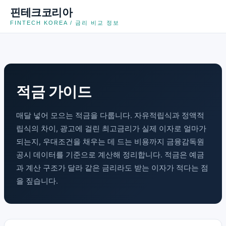
콘
핀테크코리아
텐
FINTECH KOREA / 금리 비교 정보
츠
로
건
너
뛰
적금 가이드
기
매달 넣어 모으는 적금을 다룹니다. 자유적립식과 정액적
립식의 차이, 광고에 걸린 최고금리가 실제 이자로 얼마가
되는지, 우대조건을 채우는 데 드는 비용까지 금융감독원
공시 데이터를 기준으로 계산해 정리합니다. 적금은 예금
과 계산 구조가 달라 같은 금리라도 받는 이자가 적다는 점
을 짚습니다.